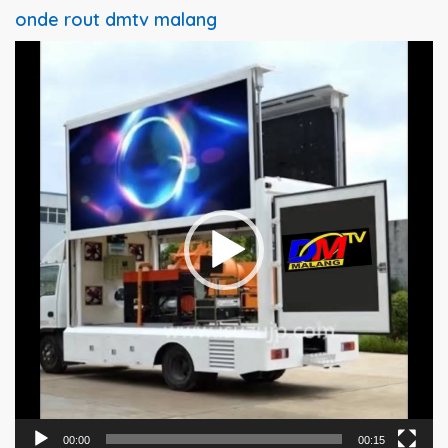
onde rout dmtv malang
Pemutar
Video
00:00
00:15