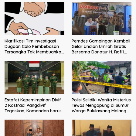
Klarifikasi Tim Investigasi
Pemdes Gampingan Kembali
Dugaan Calo Pembebasan
Gelar Undian Umrah Gratis
Tersangka Tak Membuahkan
Bersama Donatur H. Rofi’i
Hasil
Iswahyudi, Wujud Apresiasi
bagi Pejuang Sosial
Estafet Kepemimpinan Divif
Polisi Selidiki Wanita Misterius
2 Kostrad: Pangdivif
Tewas Mengapung di Sumur
Tegaskan, Komandan harus
Warga Bululawang Malang
menjadi contoh tauladan
dan solusi bagi prajurit