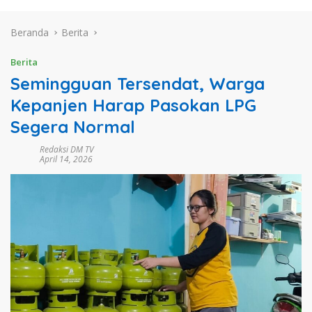
Beranda
Berita
Berita
Semingguan Tersendat, Warga
Kepanjen Harap Pasokan LPG
Segera Normal
Redaksi DM TV
April 14, 2026