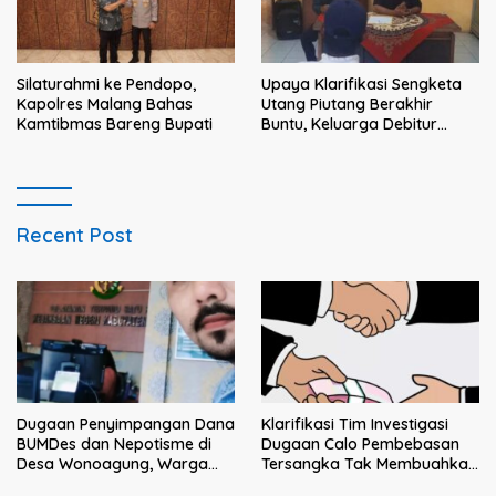
Silaturahmi ke Pendopo,
Upaya Klarifikasi Sengketa
Kapolres Malang Bahas
Utang Piutang Berakhir
Kamtibmas Bareng Bupati
Buntu, Keluarga Debitur
Persoalkan Dugaan
Intimidasi Penagihan
Recent Post
Klarifikasi Tim Investigasi
Dugaan Penyimpangan Dana
Dugaan Calo Pembebasan
BUMDes dan Nepotisme di
Tersangka Tak Membuahkan
Desa Wonoagung, Warga
Hasil
Resmi Melaporkan ke Kejari