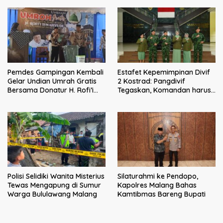
Malang
Pemdes Gampingan Kembali
Estafet Kepemimpinan Divif
Gelar Undian Umrah Gratis
2 Kostrad: Pangdivif
Bersama Donatur H. Rofi’i
Tegaskan, Komandan harus
Iswahyudi, Wujud Apresiasi
menjadi contoh tauladan
bagi Pejuang Sosial
dan solusi bagi prajurit
Polisi Selidiki Wanita Misterius
Silaturahmi ke Pendopo,
Tewas Mengapung di Sumur
Kapolres Malang Bahas
Warga Bululawang Malang
Kamtibmas Bareng Bupati