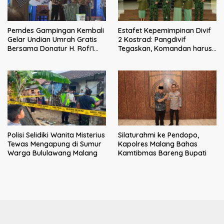
Pemdes Gampingan Kembali
Estafet Kepemimpinan Divif
Gelar Undian Umrah Gratis
2 Kostrad: Pangdivif
Bersama Donatur H. Rofi’i
Tegaskan, Komandan harus
Iswahyudi, Wujud Apresiasi
menjadi contoh tauladan
bagi Pejuang Sosial
dan solusi bagi prajurit
Polisi Selidiki Wanita Misterius
Silaturahmi ke Pendopo,
Tewas Mengapung di Sumur
Kapolres Malang Bahas
Warga Bululawang Malang
Kamtibmas Bareng Bupati