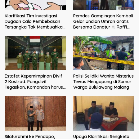
Klarifikasi Tim Investigasi
Pemdes Gampingan Kembali
Dugaan Calo Pembebasan
Gelar Undian Umrah Gratis
Tersangka Tak Membuahkan
Bersama Donatur H. Rofi’i
Hasil
Iswahyudi, Wujud Apresiasi
bagi Pejuang Sosial
Estafet Kepemimpinan Divif
Polisi Selidiki Wanita Misterius
2 Kostrad: Pangdivif
Tewas Mengapung di Sumur
Tegaskan, Komandan harus
Warga Bululawang Malang
menjadi contoh tauladan
dan solusi bagi prajurit
Silaturahmi ke Pendopo,
Upaya Klarifikasi Sengketa