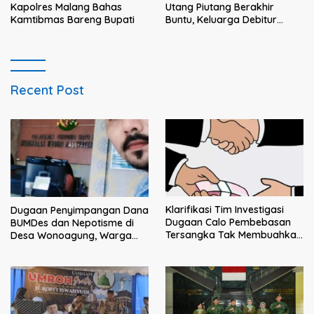
Kapolres Malang Bahas
Utang Piutang Berakhir
Kamtibmas Bareng Bupati
Buntu, Keluarga Debitur
Persoalkan Dugaan
Intimidasi Penagihan
Recent Post
Klarifikasi Tim Investigasi
Dugaan Penyimpangan Dana
Dugaan Calo Pembebasan
BUMDes dan Nepotisme di
Tersangka Tak Membuahkan
Desa Wonoagung, Warga
Hasil
Resmi Melaporkan ke Kejari
Malang