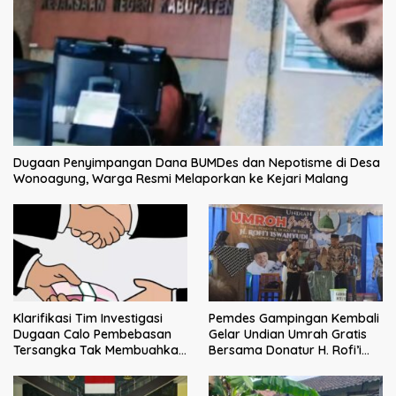
Dugaan Penyimpangan Dana BUMDes dan Nepotisme di Desa
Wonoagung, Warga Resmi Melaporkan ke Kejari Malang
Klarifikasi Tim Investigasi
Pemdes Gampingan Kembali
Dugaan Calo Pembebasan
Gelar Undian Umrah Gratis
Tersangka Tak Membuahkan
Bersama Donatur H. Rofi’i
Hasil
Iswahyudi, Wujud Apresiasi
bagi Pejuang Sosial