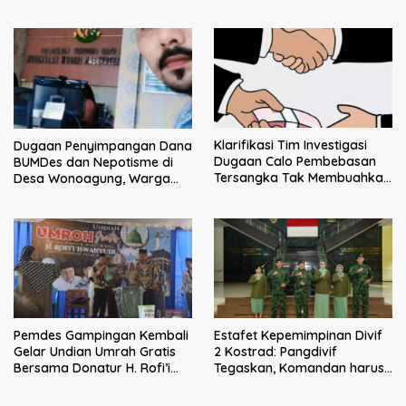
Klarifikasi Tim Investigasi
Dugaan Penyimpangan Dana
Dugaan Calo Pembebasan
BUMDes dan Nepotisme di
Tersangka Tak Membuahkan
Desa Wonoagung, Warga
Hasil
Resmi Melaporkan ke Kejari
Malang
Pemdes Gampingan Kembali
Estafet Kepemimpinan Divif
Gelar Undian Umrah Gratis
2 Kostrad: Pangdivif
Bersama Donatur H. Rofi’i
Tegaskan, Komandan harus
Iswahyudi, Wujud Apresiasi
menjadi contoh tauladan
bagi Pejuang Sosial
dan solusi bagi prajurit