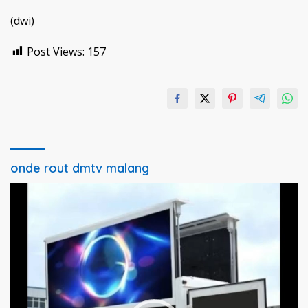
(dwi)
Post Views:
157
onde rout dmtv malang
Pemutar
Video