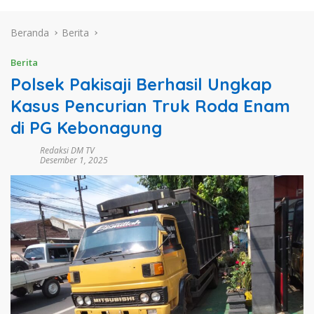
Beranda
Berita
Berita
Polsek Pakisaji Berhasil Ungkap
Kasus Pencurian Truk Roda Enam
di PG Kebonagung
Redaksi DM TV
Desember 1, 2025