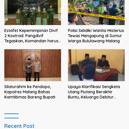
Estafet Kepemimpinan Divif
Polisi Selidiki Wanita Misterius
2 Kostrad: Pangdivif
Tewas Mengapung di Sumur
Tegaskan, Komandan harus
Warga Bululawang Malang
menjadi contoh tauladan
dan solusi bagi prajurit
Silaturahmi ke Pendopo,
Upaya Klarifikasi Sengketa
Kapolres Malang Bahas
Utang Piutang Berakhir
Kamtibmas Bareng Bupati
Buntu, Keluarga Debitur
Persoalkan Dugaan
Intimidasi Penagihan
Recent Post