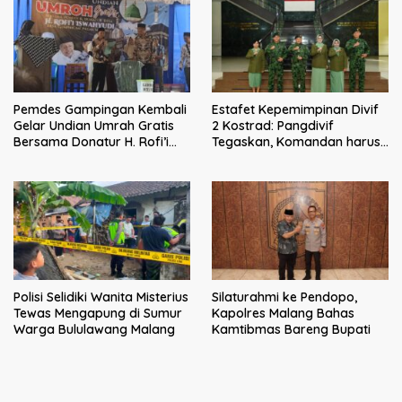
Pemdes Gampingan Kembali
Estafet Kepemimpinan Divif
Gelar Undian Umrah Gratis
2 Kostrad: Pangdivif
Bersama Donatur H. Rofi’i
Tegaskan, Komandan harus
Iswahyudi, Wujud Apresiasi
menjadi contoh tauladan
bagi Pejuang Sosial
dan solusi bagi prajurit
Polisi Selidiki Wanita Misterius
Silaturahmi ke Pendopo,
Tewas Mengapung di Sumur
Kapolres Malang Bahas
Warga Bululawang Malang
Kamtibmas Bareng Bupati