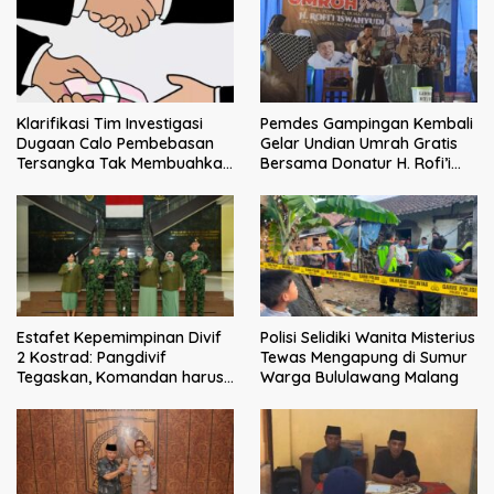
Klarifikasi Tim Investigasi
Pemdes Gampingan Kembali
Dugaan Calo Pembebasan
Gelar Undian Umrah Gratis
Tersangka Tak Membuahkan
Bersama Donatur H. Rofi’i
Hasil
Iswahyudi, Wujud Apresiasi
bagi Pejuang Sosial
Estafet Kepemimpinan Divif
Polisi Selidiki Wanita Misterius
2 Kostrad: Pangdivif
Tewas Mengapung di Sumur
Tegaskan, Komandan harus
Warga Bululawang Malang
menjadi contoh tauladan
dan solusi bagi prajurit