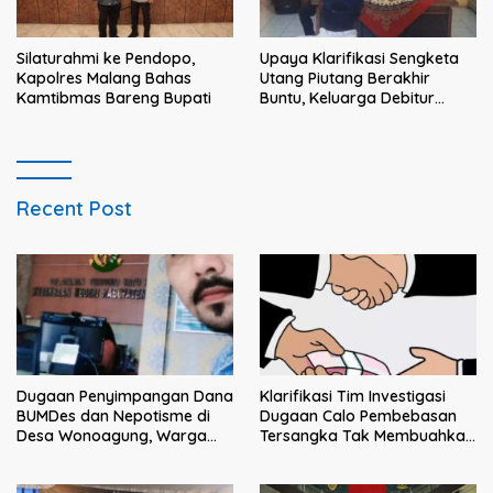
Silaturahmi ke Pendopo,
Upaya Klarifikasi Sengketa
Kapolres Malang Bahas
Utang Piutang Berakhir
Kamtibmas Bareng Bupati
Buntu, Keluarga Debitur
Persoalkan Dugaan
Intimidasi Penagihan
Recent Post
Klarifikasi Tim Investigasi
Dugaan Penyimpangan Dana
Dugaan Calo Pembebasan
BUMDes dan Nepotisme di
Tersangka Tak Membuahkan
Desa Wonoagung, Warga
Hasil
Resmi Melaporkan ke Kejari
Malang