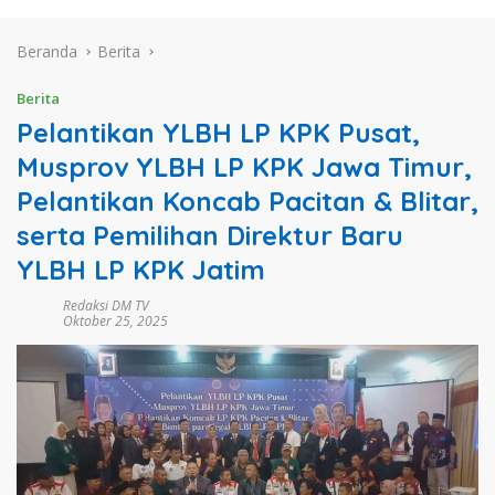
Beranda
Berita
Berita
Pelantikan YLBH LP KPK Pusat,
Musprov YLBH LP KPK Jawa Timur,
Pelantikan Koncab Pacitan & Blitar,
serta Pemilihan Direktur Baru
YLBH LP KPK Jatim
Redaksi DM TV
Oktober 25, 2025