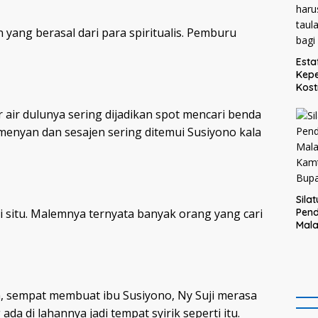
yang berasal dari para spiritualis. Pemburu
Esta
Kepe
Kost
Teg
ir dulunya sering dijadikan spot mencari benda
haru
taul
enyan dan sesajen sering ditemui Susiyono kala
bagi
Sila
i situ. Malemnya ternyata banyak orang yang cari
Pend
Mal
Kam
Bupa
, sempat membuat ibu Susiyono, Ny Suji merasa
ada di lahannya jadi tempat syirik seperti itu.