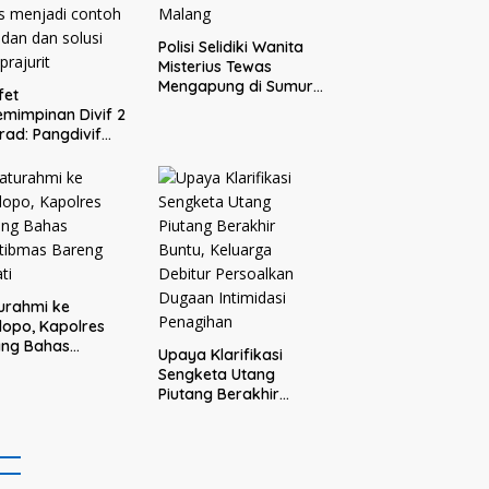
Polisi Selidiki Wanita
Misterius Tewas
Mengapung di Sumur
fet
Warga Bululawang
mimpinan Divif 2
Malang
rad: Pangdivif
askan, Komandan
s menjadi contoh
adan dan solusi
 prajurit
turahmi ke
opo, Kapolres
ang Bahas
Upaya Klarifikasi
tibmas Bareng
Sengketa Utang
ti
Piutang Berakhir
Buntu, Keluarga
Debitur Persoalkan
Dugaan Intimidasi
Penagihan