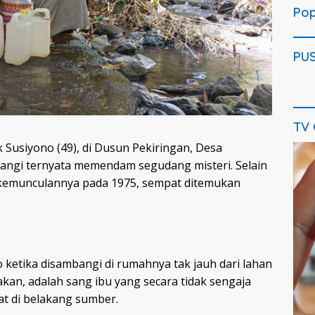
Pop
PU
TV
ik Susiyono (49), di Dusun Pekiringan, Desa
Pem
Vide
angi ternyata memendam segudang misteri. Selain
k kemunculannya pada 1975, sempat ditemukan
 ketika disambangi di rumahnya tak jauh dari lahan
kan, adalah sang ibu yang secara tidak sengaja
at di belakang sumber.