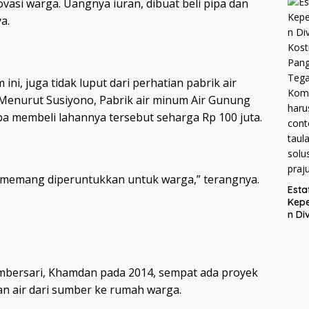
vasi warga. Uangnya iuran, dibuat beli pipa dan
Mel
a.
ke K
Mal
ni, juga tidak luput dari perhatian pabrik air
Menurut Susiyono, Pabrik air minum Air Gunung
a membeli lahannya tersebut seharga Rp 100 juta.
a memang diperuntukkan untuk warga,” terangnya.
Esta
Kep
n Div
Kost
Pang
Tega
Kom
mbersari, Khamdan pada 2014, sempat ada proyek
haru
n air dari sumber ke rumah warga.
men
cont