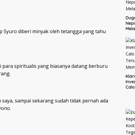
Dug
Nep
Mela
ap Syuro diberi minyak oleh tetangga yang tahu
gi para spiritualis yang biasanya datang berburu
rang.
Klar
Inve
Cal
Ter
Mem
n saya, sampai sekarang sudah tidak pernah ada
yono.