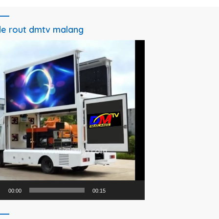
e rout dmtv malang
utar
o
00:00
00:15