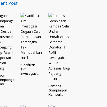
ent Post
Klarifikasi
Tim
Investigasi
aan
Dugaan Calo
yimpanga
Pembebasan
ana
Pemdes
Tersangka
Des dan
Gampingan
Tak
tisme di
Kembali
Membuahkan
a
Gelar Undian
Hasil
oagung,
Umrah Gratis
ga Resmi