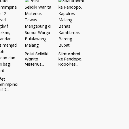
Bersama
aporkan
Donatur H.
ejari
Rofi’i
ang
Iswahyudi,
Wujud
Apresiasi
bagi Pejuang
Sosial
Polisi Selidiki
Silaturahmi
Wanita
ke Pendopo,
Misterius
Kapolres
Tewas
Malang
Mengapung
Bahas
fet
di Sumur
Kamtibmas
emimpina
Warga
Bareng
if 2
Bululawang
Bupati
rad:
Malang
divif
skan,
andan
s
jadi
oh