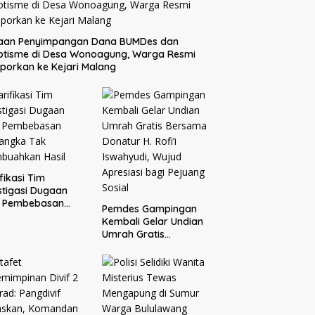
aan Penyimpangan Dana BUMDes dan
otisme di Desa Wonoagung, Warga Resmi
porkan ke Kejari Malang
ifikasi Tim
stigasi Dugaan
o Pembebasan
Pemdes Gampingan
sangka Tak
Kembali Gelar Undian
buahkan Hasil
Umrah Gratis
Bersama Donatur H.
Rofi’i Iswahyudi,
Wujud Apresiasi bagi
Pejuang Sosial