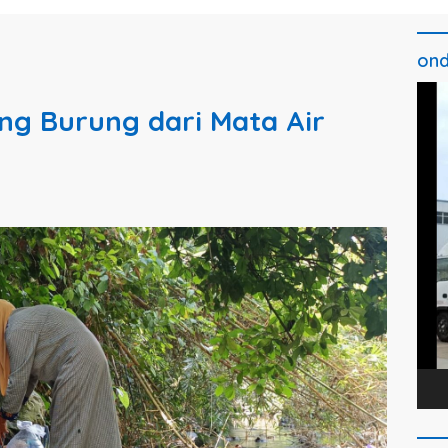
ond
Pem
ng Burung dari Mata Air
Vide