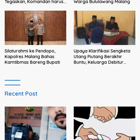
Tegaskan, Komandan harus
Warga Bululawang Malang
menjadi contoh tauladan
dan solusi bagi prajurit
Silaturahmi ke Pendopo,
Upaya Klarifikasi Sengketa
Kapolres Malang Bahas
Utang Piutang Berakhir
Kamtibmas Bareng Bupati
Buntu, Keluarga Debitur
Persoalkan Dugaan
Intimidasi Penagihan
Recent Post