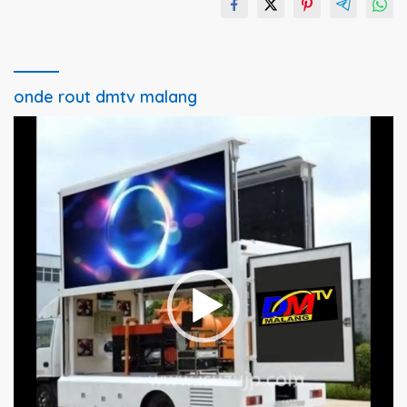
onde rout dmtv malang
Pemutar
Video