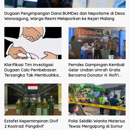
Dugaan Penyimpangan Dana BUMDes dan Nepotisme di Desa
Wonoagung, Warga Resmi Melaporkan ke Kejari Malang
Klarifikasi Tim Investigasi
Pemdes Gampingan Kembali
Dugaan Calo Pembebasan
Gelar Undian Umrah Gratis
Tersangka Tak Membuahkan
Bersama Donatur H. Rofi’i
Hasil
Iswahyudi, Wujud Apresiasi
bagi Pejuang Sosial
Estafet Kepemimpinan Divif
Polisi Selidiki Wanita Misterius
2 Kostrad: Pangdivif
Tewas Mengapung di Sumur