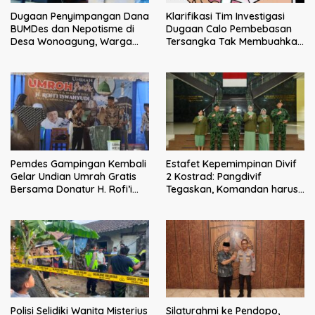
Klarifikasi Tim Investigasi
Dugaan Penyimpangan Dana
Dugaan Calo Pembebasan
BUMDes dan Nepotisme di
Tersangka Tak Membuahkan
Desa Wonoagung, Warga
Hasil
Resmi Melaporkan ke Kejari
Malang
Pemdes Gampingan Kembali
Estafet Kepemimpinan Divif
Gelar Undian Umrah Gratis
2 Kostrad: Pangdivif
Bersama Donatur H. Rofi’i
Tegaskan, Komandan harus
Iswahyudi, Wujud Apresiasi
menjadi contoh tauladan
bagi Pejuang Sosial
dan solusi bagi prajurit
Polisi Selidiki Wanita Misterius
Silaturahmi ke Pendopo,