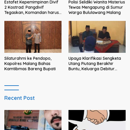
Estafet Kepemimpinan Divif
Polisi Selidiki Wanita Misterius
2 Kostrad: Pangdivif
Tewas Mengapung di Sumur
Tegaskan, Komandan harus
Warga Bululawang Malang
menjadi contoh tauladan
dan solusi bagi prajurit
Silaturahmi ke Pendopo,
Upaya Klarifikasi Sengketa
Kapolres Malang Bahas
Utang Piutang Berakhir
Kamtibmas Bareng Bupati
Buntu, Keluarga Debitur
Persoalkan Dugaan
Intimidasi Penagihan
Recent Post