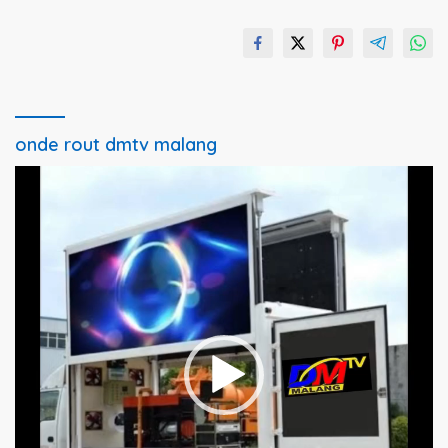
onde rout dmtv malang
Pemutar
Video