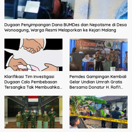
Dugaan Penyimpangan Dana BUMDes dan Nepotisme di Desa
Wonoagung, Warga Resmi Melaporkan ke Kejari Malang
Klarifikasi Tim Investigasi
Pemdes Gampingan Kembali
Dugaan Calo Pembebasan
Gelar Undian Umrah Gratis
Tersangka Tak Membuahkan
Bersama Donatur H. Rofi’i
Hasil
Iswahyudi, Wujud Apresiasi
bagi Pejuang Sosial