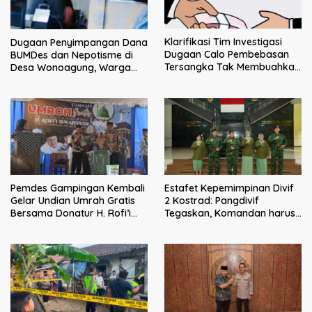
Klarifikasi Tim Investigasi
Dugaan Penyimpangan Dana
Dugaan Calo Pembebasan
BUMDes dan Nepotisme di
Tersangka Tak Membuahkan
Desa Wonoagung, Warga
Hasil
Resmi Melaporkan ke Kejari
Malang
Pemdes Gampingan Kembali
Estafet Kepemimpinan Divif
Gelar Undian Umrah Gratis
2 Kostrad: Pangdivif
Bersama Donatur H. Rofi’i
Tegaskan, Komandan harus
Iswahyudi, Wujud Apresiasi
menjadi contoh tauladan
bagi Pejuang Sosial
dan solusi bagi prajurit